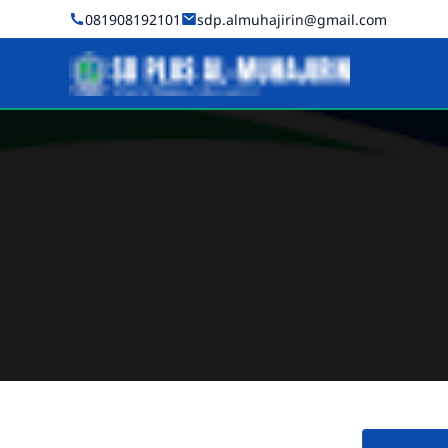
081908192101
sdp.almuhajirin@gmail.com
SD PLUS AL-MUHAJIRIN